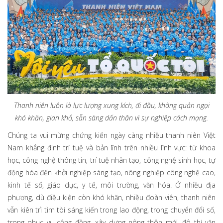
Thanh niên luôn là lực lượng xung kích, đi đầu, không quản ngại
khó khăn, gian khổ, sẵn sàng dấn thân vì sự nghiệp cách mạng.
Chúng ta vui mừng chứng kiến ngày càng nhiều thanh niên Việt
Nam khẳng định trí tuệ và bản lĩnh trên nhiều lĩnh vực: từ khoa
học, công nghệ thông tin, trí tuệ nhân tạo, công nghệ sinh học, tự
động hóa đến khởi nghiệp sáng tạo, nông nghiệp công nghệ cao,
kinh tế số, giáo dục, y tế, môi trường, văn hóa. Ở nhiều địa
phương, dù điều kiện còn khó khăn, nhiều đoàn viên, thanh niên
vẫn kiên trì tìm tòi sáng kiến trong lao động, trong chuyển đổi số,
trong phục vụ cộng đồng, xây dựng nông thôn mới, đô thị văn