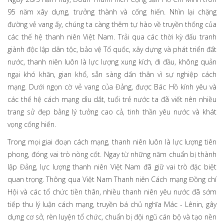
95 năm xây dựng, trưởng thành và cống hiến. Nhìn lại chặng
đường vẻ vang ấy, chúng ta càng thêm tự hào về truyền thống của
các thế hệ thanh niên Việt Nam. Trải qua các thời kỳ đấu tranh
giành độc lập dân tộc, bảo vệ Tổ quốc, xây dựng và phát triển đất
nước, thanh niên luôn là lực lượng xung kích, đi đầu, không quản
ngại khó khăn, gian khổ, sẵn sàng dấn thân vì sự nghiệp cách
mạng. Dưới ngọn cờ vẻ vang của Đảng, được Bác Hồ kính yêu và
các thế hệ cách mạng dìu dắt, tuổi trẻ nước ta đã viết nên nhiều
trang sử đẹp bằng lý tưởng cao cả, tinh thần yêu nước và khát
vọng cống hiến.
Trong mọi giai đoạn cách mạng, thanh niên luôn là lực lượng tiên
phong, đóng vai trò nòng cốt. Ngay từ những năm chuẩn bị thành
lập Đảng, lực lượng thanh niên Việt Nam đã giữ vai trò đặc biệt
quan trọng. Thông qua Việt Nam Thanh niên Cách mạng Đồng chí
Hội và các tổ chức tiền thân, nhiều thanh niên yêu nước đã sớm
tiếp thu lý luận cách mạng, truyền bá chủ nghĩa Mác - Lênin, gây
dựng cơ sở, rèn luyện tổ chức, chuẩn bị đội ngũ cán bộ và tạo nền