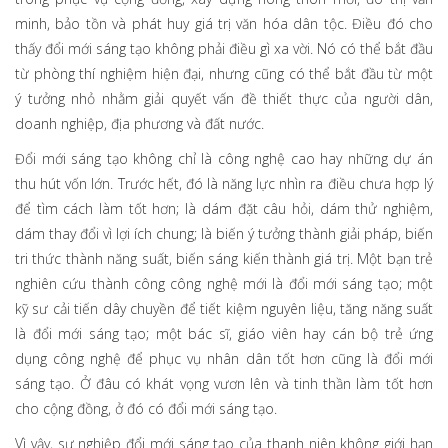
minh, bảo tồn và phát huy giá trị văn hóa dân tộc. Điều đó cho
thấy đổi mới sáng tạo không phải điều gì xa vời. Nó có thể bắt đầu
từ phòng thí nghiệm hiện đại, nhưng cũng có thể bắt đầu từ một
ý tưởng nhỏ nhằm giải quyết vấn đề thiết thực của người dân,
doanh nghiệp, địa phương và đất nước.
Đổi mới sáng tạo không chỉ là công nghệ cao hay những dự án
thu hút vốn lớn. Trước hết, đó là năng lực nhìn ra điều chưa hợp lý
để tìm cách làm tốt hơn; là dám đặt câu hỏi, dám thử nghiệm,
dám thay đổi vì lợi ích chung; là biến ý tưởng thành giải pháp, biến
tri thức thành năng suất, biến sáng kiến thành giá trị. Một bạn trẻ
nghiên cứu thành công công nghệ mới là đổi mới sáng tạo; một
kỹ sư cải tiến dây chuyền để tiết kiệm nguyên liệu, tăng năng suất
là đổi mới sáng tạo; một bác sĩ, giáo viên hay cán bộ trẻ ứng
dụng công nghệ để phục vụ nhân dân tốt hơn cũng là đổi mới
sáng tạo. Ở đâu có khát vọng vươn lên và tinh thần làm tốt hơn
cho cộng đồng, ở đó có đổi mới sáng tạo.
Vì vậy, sự nghiệp đổi mới sáng tạo của thanh niên không giới hạn