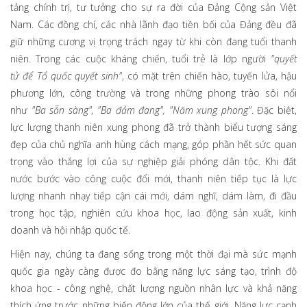
tảng chính trị, tư tưởng cho sự ra đời của Đảng Cộng sản Việt
Nam. Các đồng chí, các nhà lãnh đạo tiền bối của Đảng đều đã
giữ những cương vị trọng trách ngay từ khi còn đang tuổi thanh
niên. Trong các cuộc kháng chiến, tuổi trẻ là lớp người
"quyết
tử
để
Tổ quốc quyết sinh"
, có mặt trên chiến hào, tuyến lửa, hậu
phương lớn, công trường và trong những phong trào sôi nổi
như
"Ba sẵn sàng",
"Ba đảm đang"
,
"Năm xung phong"
. Đặc biệt,
lực lượng thanh niên xung phong đã trở thành biểu tượng sáng
đẹp của chủ nghĩa anh hùng cách mạng, góp phần hết sức quan
trọng vào thắng lợi của sự nghiệp giải phóng dân tộc. Khi đất
nước bước vào công cuộc đổi mới, thanh niên tiếp tục là lực
lượng nhanh nhạy tiếp cận cái mới, dám nghĩ, dám làm, đi đầu
trong học tập, nghiên cứu khoa học, lao động sản xuất, kinh
doanh và hội nhập quốc tế.
Hiện nay, chúng ta đang sống trong một thời đại mà sức mạnh
quốc gia ngày càng được đo bằng năng lực sáng tạo, trình độ
khoa học - công nghệ, chất lượng nguồn nhân lực và khả năng
thích ứng trước những biến động lớn của thế giới. Năng lực cạnh