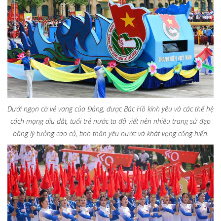
Dưới ngọn cờ vẻ vang của Đảng, được Bác Hồ kính yêu và các thế hệ
cách mạng dìu dắt, tuổi trẻ nước ta đã viết nên nhiều trang sử đẹp
bằng lý tưởng cao cả, tinh thần yêu nước và khát vọng cống hiến.