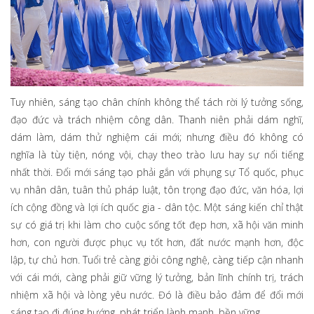
Tuy nhiên, sáng tạo chân chính không thể tách rời lý tưởng sống,
đạo đức và trách nhiệm công dân. Thanh niên phải dám nghĩ,
dám làm, dám thử nghiệm cái mới; nhưng điều đó không có
nghĩa là tùy tiện, nóng vội, chạy theo trào lưu hay sự nổi tiếng
nhất thời. Đổi mới sáng tạo phải gắn với phụng sự Tổ quốc, phục
vụ nhân dân, tuân thủ pháp luật, tôn trọng đạo đức, văn hóa, lợi
ích cộng đồng và lợi ích quốc gia - dân tộc. Một sáng kiến chỉ thật
sự có giá trị khi làm cho cuộc sống tốt đẹp hơn, xã hội văn minh
hơn, con người được phục vụ tốt hơn, đất nước mạnh hơn, độc
lập, tự chủ hơn. Tuổi trẻ càng giỏi công nghệ, càng tiếp cận nhanh
với cái mới, càng phải giữ vững lý tưởng, bản lĩnh chính trị, trách
nhiệm xã hội và lòng yêu nước. Đó là điều bảo đảm để đổi mới
sáng tạo đi đúng hướng, phát triển lành mạnh, bền vững.