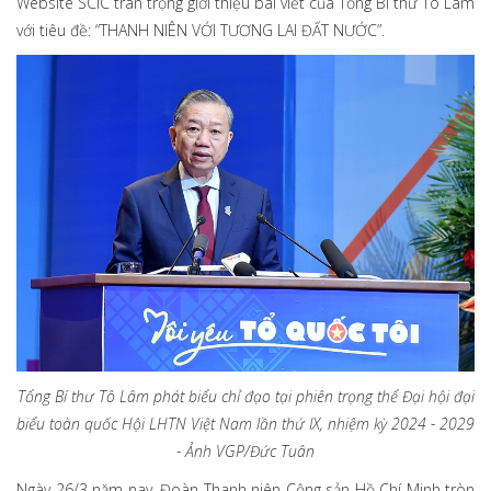
Website SCIC trân trọng giới thiệu bài viết của Tổng Bí thư Tô Lâm
với tiêu đề: “THANH NIÊN VỚI TƯƠNG LAI ĐẤT NƯỚC”.
Tổng Bí thư Tô Lâm phát biểu chỉ đạo tại phiên trọng thể Đại hội đại
biểu toàn quốc Hội LHTN Việt Nam lần thứ IX, nhiệm kỳ 2024 - 2029
- Ảnh VGP/Đức Tuân
Ngày 26/3 năm nay, Đoàn Thanh niên Cộng sản Hồ Chí Minh tròn