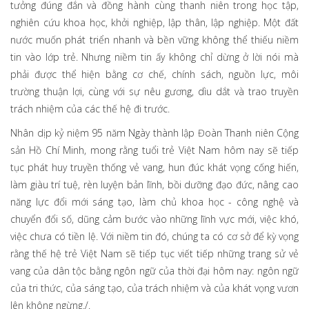
tưởng đúng đắn và đồng hành cùng thanh niên trong học tập,
nghiên cứu khoa học, khởi nghiệp, lập thân, lập nghiệp. Một đất
nước muốn phát triển nhanh và bền vững không thể thiếu niềm
tin vào lớp trẻ. Nhưng niềm tin ấy không chỉ dừng ở lời nói mà
phải được thể hiện bằng cơ chế, chính sách, nguồn lực, môi
trường thuận lợi, cùng với sự nêu gương, dìu dắt và trao truyền
trách nhiệm của các thế hệ đi trước.
Nhân dịp kỷ niệm 95 năm Ngày thành lập Đoàn Thanh niên Cộng
sản Hồ Chí Minh, mong rằng tuổi trẻ Việt Nam hôm nay sẽ tiếp
tục phát huy truyền thống vẻ vang, hun đúc khát vọng cống hiến,
làm giàu trí tuệ, rèn luyện bản lĩnh, bồi dưỡng đạo đức, nâng cao
năng lực đổi mới sáng tạo, làm chủ khoa học - công nghệ và
chuyển đổi số, dũng cảm bước vào những lĩnh vực mới, việc khó,
việc chưa có tiền lệ. Với niềm tin đó, chúng ta có cơ sở để kỳ vọng
rằng thế hệ trẻ Việt Nam sẽ tiếp tục viết tiếp những trang sử vẻ
vang của dân tộc bằng ngôn ngữ của thời đại hôm nay: ngôn ngữ
của tri thức, của sáng tạo, của trách nhiệm và của khát vọng vươn
lên không ngừng./.