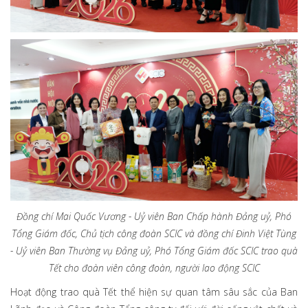
Đồng chí Mai Quốc Vương - Uỷ viên Ban Chấp hành Đảng uỷ, Phó
Tổng Giám đốc, Chủ tịch công đoàn SCIC và đồng chí Đinh Việt Tùng
- Uỷ viên Ban Thường vụ Đảng uỷ, Phó Tổng Giám đốc SCIC trao quà
Tết cho đoàn viên công đoàn, người lao động SCIC
Hoạt động trao quà Tết thể hiện sự quan tâm sâu sắc của Ban