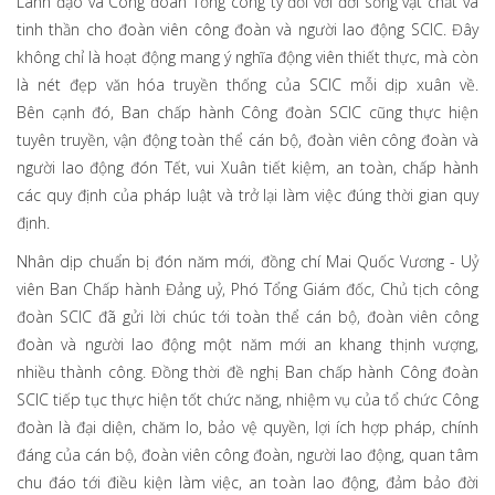
Lãnh đạo và Công đoàn Tổng công ty đối với đời sống vật chất và
tinh thần cho đoàn viên công đoàn và người lao động SCIC. Đây
không chỉ là hoạt động mang ý nghĩa động viên thiết thực, mà còn
là nét đẹp văn hóa truyền thống của SCIC mỗi dịp xuân về.
Bên cạnh đó, Ban chấp hành Công đoàn SCIC cũng thực hiện
tuyên truyền, vận động toàn thể cán bộ, đoàn viên công đoàn và
người lao động đón Tết, vui Xuân tiết kiệm, an toàn, chấp hành
các quy định của pháp luật và trở lại làm việc đúng thời gian quy
định.
Nhân dịp chuẩn bị đón năm mới, đồng chí Mai Quốc Vương - Uỷ
viên Ban Chấp hành Đảng uỷ, Phó Tổng Giám đốc, Chủ tịch công
đoàn SCIC đã gửi lời chúc tới toàn thể cán bộ, đoàn viên công
đoàn và người lao động một năm mới an khang thịnh vượng,
nhiều thành công. Đồng thời đề nghị Ban chấp hành Công đoàn
SCIC tiếp tục thực hiện tốt chức năng, nhiệm vụ của tổ chức Công
đoàn là đại diện, chăm lo, bảo vệ quyền, lợi ích hợp pháp, chính
đáng của cán bộ, đoàn viên công đoàn, người lao động, quan tâm
chu đáo tới điều kiện làm việc, an toàn lao động, đảm bảo đời