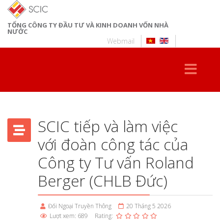
TỔNG CÔNG TY ĐẦU TƯ VÀ KINH DOANH VỐN NHÀ
NƯỚC
Webmail
SCIC tiếp và làm việc
với đoàn công tác của
Công ty Tư vấn Roland
Berger (CHLB Đức)
Đối Ngoại Truyền Thông
20 Tháng 5 2026
Lượt xem: 689
Rating: