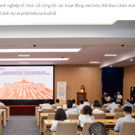
doanh nghiệp tổ chức Lễ công bố các hoạt động văn hóa, thể thao chào m
ảnh dự và phát biểu tại buổi lễ.