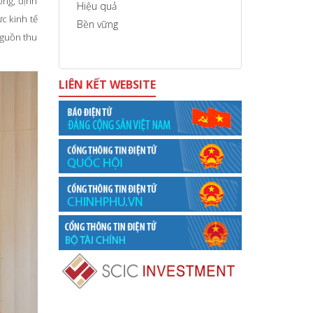
ờng, định
Hiệu quả
c kinh tế
Bền vững
nguồn thu
LIÊN KẾT WEBSITE