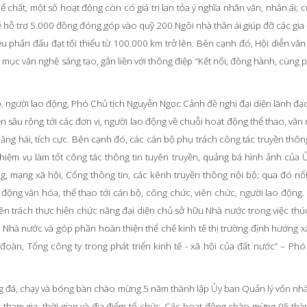
 chất, một số hoạt động còn có giá trị lan tỏa ý nghĩa nhân văn, nhân ái; c
sẽ hỗ trợ 5.000 đồng đóng góp vào quỹ 200 Ngôi nhà thân ái giúp đỡ các gia
ều phấn đấu đạt tối thiểu từ 100.000 km trở lên. Bên cạnh đó, Hội diễn văn
ết mục văn nghệ sáng tạo, gắn liền với thông điệp “Kết nối, đồng hành, cùng p
ộ, người lao động, Phó Chủ tịch Nguyễn Ngọc Cảnh đề nghị đại diện lãnh đạ
n sâu rộng tới các đơn vị, người lao động về chuỗi hoạt động thể thao, văn 
hăng hái, tích cực. Bên cạnh đó, các cán bộ phụ trách công tác truyền thôn
iệm vụ làm tốt công tác thông tin tuyên truyền, quảng bá hình ảnh của 
g, mạng xã hội, Cổng thông tin, các kênh truyền thông nội bộ; qua đó nổ
ạt động văn hóa, thể thao tới cán bộ, công chức, viên chức, người lao động.
ên trách thực hiện chức năng đại diện chủ sở hữu Nhà nước trong việc thúc
p Nhà nước và góp phần hoàn thiện thể chế kinh tế thị trường định hướng x
p đoàn, Tổng công ty trong phát triển kinh tế - xã hội của đất nước” – Phó
bóng đá, chạy và bóng bàn chào mừng 5 năm thành lập Ủy ban Quản lý vốn nhà
 tham gia, thời gian và địa điểm tổ chức. Các hoạt động chào mừng 05 thà