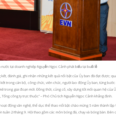
nước tại doanh nghiệp Nguyễn Ngọc Cảnh phát biểu tại buổi lễ
 kết, đánh giá, ghi nhận những kết quả nổi bật của Ủy ban đã đạt được; qu
 kết trong cán bộ, công chức, viên chức, người lao động Ủy ban, từng bước
mẽ trong giai đoạn mới. Đồng thời, củng cố, xây dựng tốt mối quan hệ của Ủ
, Tổng công ty trực thuộc” – Phó Chủ tịch Nguyễn Ngọc Cảnh khẳng định.
oạt động văn nghệ, thể dục thể thao nổi bật chào mừng 5 năm thành lập 
 đến tuần 2/tháng 9. Hội thao gồm các môn bóng đá, chạy và bóng bàn. Bên