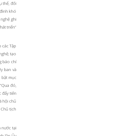
ụ thể, đối
 đình khó
 nghệ ghi
hát triển”
o các Tập
nghệ; tạo
g báo chí
Ủy ban và
i bật mục
 “Qua đó,
 đẩy tiến
ã hội chủ
 Chủ tịch
 nước tại
nh lập Ủy