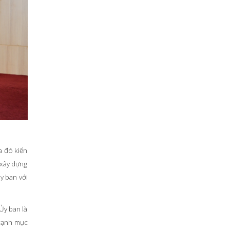
a đó kiến
 xây dựng
y ban với
Ủy ban là
 cạnh mục