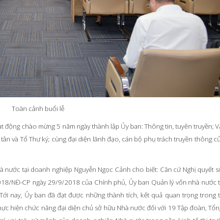
Toàn cảnh buổi lễ
ạt động chào mừng 5 năm ngày thành lập Ủy ban: Thông tin, tuyên truyền; V
Lễ tân và Tổ Thư ký; cùng đại diện lãnh đạo, cán bộ phụ trách truyền thông c
nhà nước tại doanh nghiệp Nguyễn Ngọc Cảnh cho biết: Căn cứ Nghị quyết 
018/NĐ-CP ngày 29/9/2018 của Chính phủ, Ủy ban Quản lý vốn nhà nước 
Tới nay, Ủy ban đã đạt được những thành tích, kết quả quan trọng trong 
ực hiện chức năng đại diện chủ sở hữu Nhà nước đối với 19 Tập đoàn, Tổn