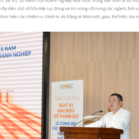
trí, vai trò, sứ mệnh của doanh nghiệp Nhà nước trong nền kinh tế thị trư
ại diện chủ sở hữu tiếp tục đóng vai trò nòng cốt trong các ngành, lĩnh vự
thực hiện các nhiệm vụ chính trị do Đảng và Nhà nước giao; thể hiện, tạo 