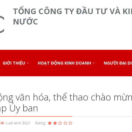
TỔNG CÔNG TY ĐẦU TƯ VÀ K
NƯỚC
GIỚI THIỆU
HOẠT ĐỘNG KINH DOANH
NGƯỜI ĐẠI D
ộng văn hóa, thể thao chào mừ
ập Ủy ban
Lượt xem: 8621
Rating: