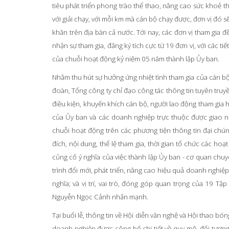
tiêu phát triển phong trào thể thao, nâng cao sức khoẻ thể
với giải chạy, với mỗi km mà cán bộ chạy được, đơn vị đó 
khăn trên địa bàn cả nước. Tới nay, các đơn vị tham gia đ
nhận sự tham gia, đăng ký tích cực từ 19 đơn vị, với các ti
của chuỗi hoạt động kỷ niệm 05 năm thành lập Ủy ban.
Nhằm thu hút sự hưởng ứng nhiệt tình tham gia của cán b
đoàn, Tổng công ty chỉ đạo công tác thông tin tuyên truyề
điều kiện, khuyến khích cán bộ, người lao động tham gia 
của Ủy ban và các doanh nghiệp trực thuộc được giao nh
chuỗi hoạt động trên các phương tiện thông tin đại chún
đích, nội dung, thể lệ tham gia, thời gian tổ chức các ho
củng cố ý nghĩa của việc thành lập Ủy ban - cơ quan chuy
trình đổi mới, phát triển, nâng cao hiệu quả doanh nghiệ
nghĩa; và vị trí, vai trò, đóng góp quan trọng của 19 Tậ
Nguyễn Ngọc Cảnh nhấn mạnh.
Tại buổi lễ, thông tin về Hội diễn văn nghệ và Hội thao 
doanh nghiệp được công bố chi tiết về quy mô, đối tượng