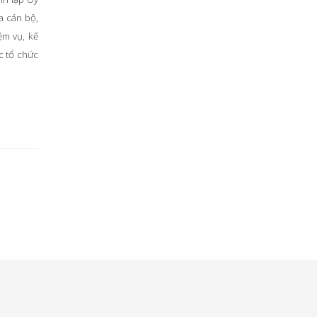
a cán bộ,
ệm vụ, kế
c tổ chức