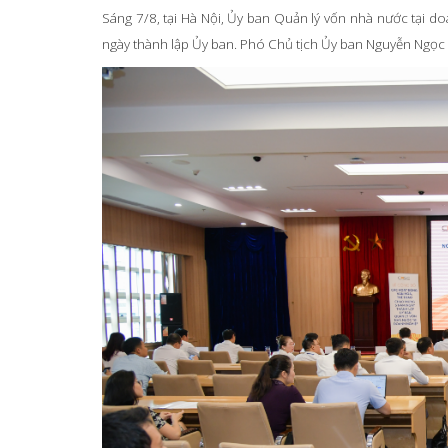
Sáng 7/8, tại Hà Nội, Ủy ban Quản lý vốn nhà nước tại 
ngày thành lập Ủy ban. Phó Chủ tịch Ủy ban Nguyễn Ngọc C