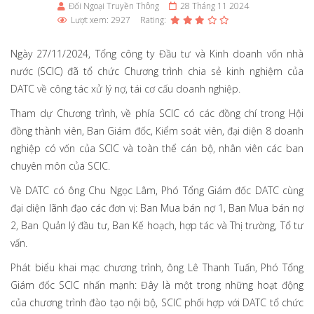
Đối Ngoại Truyền Thông
28 Tháng 11 2024
Lượt xem: 2927
Rating:
Ngày 27/11/2024, Tổng công ty Đầu tư và Kinh doanh vốn nhà
nước (SCIC) đã tổ chức Chương trình chia sẻ kinh nghiệm của
DATC về công tác xử lý nợ, tái cơ cấu doanh nghiệp.
Tham dự Chương trình, về phía SCIC có các đồng chí trong Hội
đồng thành viên, Ban Giám đốc, Kiểm soát viên, đại diện 8 doanh
nghiệp có vốn của SCIC và toàn thể cán bộ, nhân viên các ban
chuyên môn của SCIC.
Về DATC có ông Chu Ngọc Lâm, Phó Tổng Giám đốc DATC cùng
đại diện lãnh đạo các đơn vị: Ban Mua bán nợ 1, Ban Mua bán nợ
2, Ban Quản lý đầu tư, Ban Kế hoạch, hợp tác và Thị trường, Tổ tư
vấn​.
Phát biểu khai mạc chương trình, ông Lê Thanh Tuấn, Phó Tổng
Giám đốc SCIC nhấn mạnh: Đây là một trong những hoạt động
của chương trình đào tạo nội bộ, SCIC phối hợp với DATC tổ chức