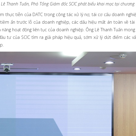
Lê Thanh Tuấn, Phó Tổng Giám đốc SCIC phát biểu khai mạc tại
chương t
iệm thực tiễn của DATC trong công tác xử lý nợ, tái cơ cấu doanh nghi
 tiềm ẩn trước lỗ của doanh nghiệp, các dấu hiệu mất án toàn về tà
ả năng hoạt động liên tục của doanh nghiệp. Ông Lê Thanh Tuấn mong r
ầu tư của SCIC tìm ra giải pháp hiệu quả, sớm xử lý dứt điểm các v
p.