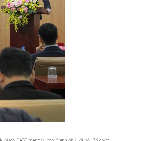
lợi ích DATC mang lại cho Chính phủ, xã hội, Tổ chức