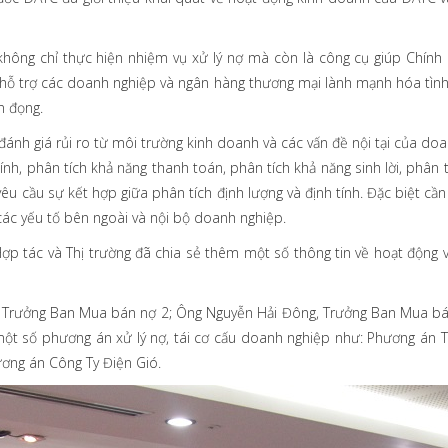
không chỉ thực hiện nhiệm vụ xử lý nợ mà còn là công cụ giúp Chính
trợ các doanh nghiệp và ngân hàng thương mại lành mạnh hóa tình hì
n đọng.
nh giá rủi ro từ môi trường kinh doanh và các vấn đề nội tại của doa
hính, phân tích khả năng thanh toán, phân tích khả năng sinh lời, phân t
 cầu sự kết hợp giữa phân tích định lượng và định tính. Đặc biệt cần c
 các yếu tố bên ngoài và nội bộ doanh nghiệp.
ợp tác và Thị trường đã chia sẻ thêm một số thông tin về hoạt động v
t, Trưởng Ban Mua bán nợ 2; Ông Nguyễn Hải Đông, Trưởng Ban Mua bá
 một số phương án xử lý nợ, tái cơ cấu doanh nghiệp như: Phương án 
ương án Công Ty Điện Gió.