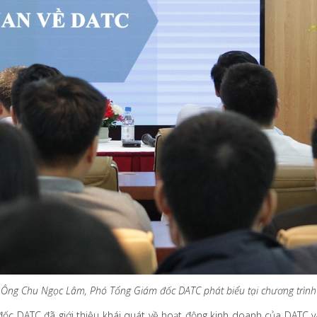
Ông Chu Ngọc Lâm, Phó Tổng Giám đốc DATC phát biểu tại chương trình
ốc DATC đã giới thiệu khái quát về hoạt động kinh doanh của DATC và 