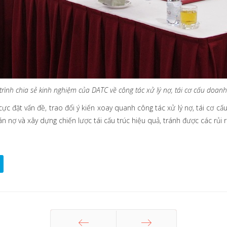
nh chia sẻ kinh nghiệm của DATC về công tác xử lý nợ, tái cơ cấu doanh 
ực đặt vấn đề, trao đổi ý kiến xoay quanh công tác xử lý nợ, tái cơ c
n nợ và xây dựng chiến lược tái cấu trúc hiệu quả, tránh được các rủi 