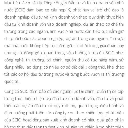
Mục tiêu là cơ cấu lại Tổng công ty Đầu tư và Kinh doanh vốn nhà
nước (SCIC) đảm bảo cơ cấu hợp lý, phát huy vai trò chủ đạo là
doanh nghiệp đầu tư và kinh doanh vốn theo quy định; thực hiện
đầu tư kinh doanh vốn vào doanh nghiệp, dự án theo cơ chế thị
trường trong các ngành, lĩnh vực Nhà nước cần tiếp tục nắm giữ
chi phối hoặc các doanh nghiệp, dự án trong các ngành, lĩnh vực
mà nhà nước không tiếp tục nắm giữ chi phối trong giai đoạn này
nhưng có đóng góp quan trọng với chuỗi giá trị của SCIC như:
công nghệ, thị trường, tài chính, nguồn thu cổ tức hằng năm, sử
dụng nhiều lao động, có nhiều cơ sở đất đai,..; đồng thời, khai thác
tốt các cơ hội đầu tư trong nước và từng bước vươn ra thị trường
quốc tế.
Củng cố SCIC đảm bảo đủ các nguồn lực tài chính, quản trị để tập
trung thực hiện nhiệm vụ đầu tư kinh doanh vốn, đầu tư và phát
triển các dự án đầu tư có quy mô lớn, quan trọng, điều hành và
định hướng phát triển các công ty con theo chiến lược phát triển
của SCIC; hoạt động sản xuất kinh doanh có hiệu quả, góp phần
hỗ trợ thúc đẩy tăng trưởng kinh tế gắn với chiến lược phát triển